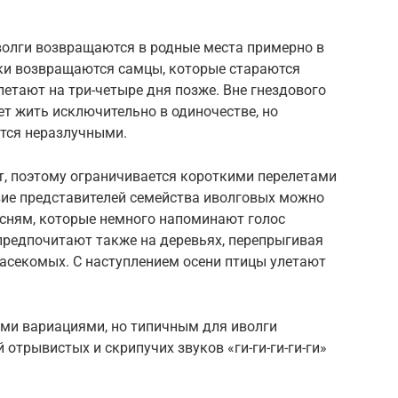
волги возвращаются в родные места примерно в
ки возвращаются самцы, которые стараются
етают на три-четыре дня позже. Вне гнездового
т жить исключительно в одиночестве, но
тся неразлучными.
т, поэтому ограничивается короткими перелетами
твие представителей семейства иволговых можно
сням, которые немного напоминают голос
предпочитают также на деревьях, перепрыгивая
насекомых. С наступлением осени птицы улетают
ми вариациями, но типичным для иволги
 отрывистых и скрипучих звуков «ги-ги-ги-ги-ги»