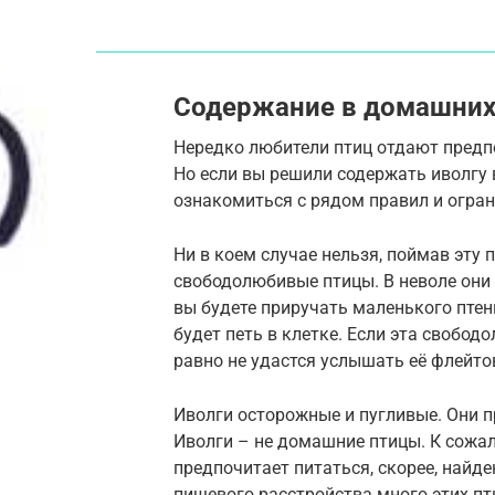
Содержание в домашних 
Нередко любители птиц отдают предпо
Но если вы решили содержать иволгу 
ознакомиться с рядом правил и огран
Ни в коем случае нельзя, поймав эту п
свободолюбивые птицы. В неволе они п
вы будете приручать маленького птен
будет петь в клетке. Если эта свобод
равно не удастся услышать её флейто
Иволги осторожные и пугливые. Они 
Иволги – не домашние птицы. К сожал
предпочитает питаться, скорее, найд
пищевого расстройства много этих пт