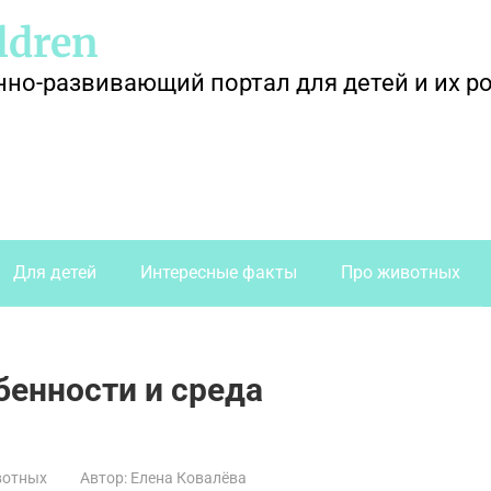
ldren
о-развивающий портал для детей и их р
Для детей
Интересные факты
Про животных
бенности и среда
вотных
Автор:
Елена Ковалёва