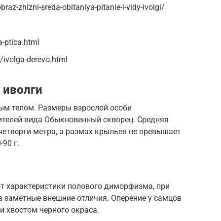
obraz-zhizni-sreda-obitaniya-pitanie-i-vidy-ivolgi/
a-ptica.html
/ivolga-derevo.html
 иволги
ым телом. Размеры взрослой особи
вителей вида Обыкновенный скворец. Средняя
четверти метра, а размах крыльев не превышает
-90 г.
т характеристики полового диморфизма, при
 заметные внешние отличия. Оперение у самцов
и хвостом черного окраса.