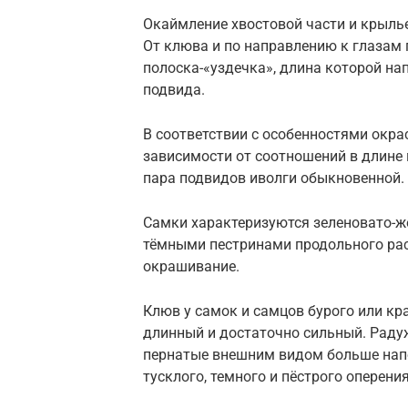
Окаймление хвостовой части и крыл
От клюва и по направлению к глазам
полоска-«уздечка», длина которой на
подвида.
В соответствии с особенностями окрас
зависимости от соотношений в длине
пара подвидов иволги обыкновенной.
Самки характеризуются зеленовато-ж
тёмными пестринами продольного рас
окрашивание.
Клюв у самок и самцов бурого или кр
длинный и достаточно сильный. Рад
пернатые внешним видом больше нап
тусклого, темного и пёстрого оперени