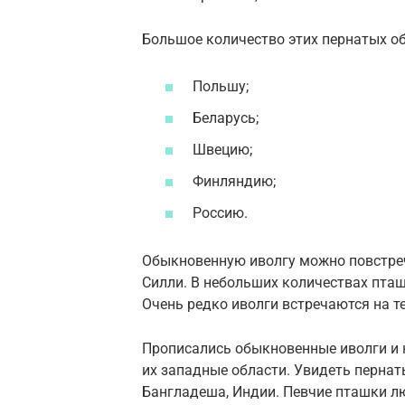
Большое количество этих пернатых о
Польшу;
Беларусь;
Швецию;
Финляндию;
Россию.
Обыкновенную иволгу можно повстреча
Силли. В небольших количествах пташ
Очень редко иволги встречаются на т
Прописались обыкновенные иволги и н
их западные области. Увидеть пернат
Бангладеша, Индии. Певчие пташки л