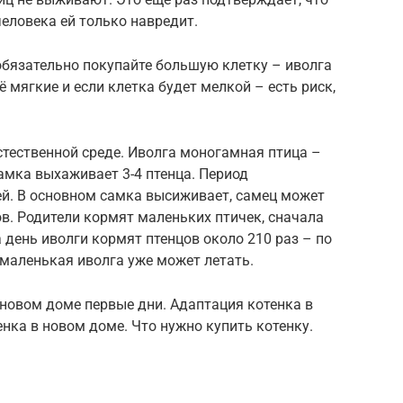
человека ей только навредит.
 обязательно покупайте большую клетку – иволга
её мягкие и если клетка будет мелкой – есть риск,
естественной среде. Иволга моногамная птица –
самка выхаживает 3-4 птенца. Период
ей. В основном самка высиживает, самец может
ов. Родители кормят маленьких птичек, сначала
 день иволги кормят птенцов около 210 раз – по
й маленькая иволга уже может летать.
новом доме первые дни. Адаптация котенка в
енка в новом доме. Что нужно купить котенку.