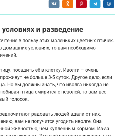
условиях и разведение
чтение в пользу этих маленьких цветных птичек.
в домашних условиях, то вам необходимо
ичений.
тицу, посадить её в клетку. Иволги – очень
роживут не больше 3-5 суток. Другое дело, если
ца. Но вы должны знать, что иволга никогда не
олюбивая птица смирится с неволей, то вам все
вый голосок.
предпочитают радовать людей вдали от них.
ению, вам не получится угодить иволге. Она
енной живностью, чем купленным кормом. Из-за
иц не выживают. Это ещё раз подтверждает, что