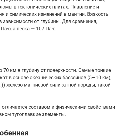
ломы в тектонических плитах. Плавление и
ия и химических изменений в мантии. Вязкость
в зависимости от глубины. Для сравнения,
а·с, а песка — 107 Па·с.
о 70 км в глубину от поверхности. Самые тонкие
жат в основе океанических бассейнов (5—10 км),
л.)) железо-магниевой силикатной породы, такой
я отличается составом и физическими свойствами
овном тугоплавкие элементы.
собенная