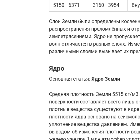
5150—6371
3160—3954
Вну
Слои Земли были определены косвен
распространения преломлённых и отр
землетрясениями. Ядро не пропускает
волн отличается в разных слоях. Изм
различными слоями вызывает их прел
Ядро
Основная статья:
Ядро Земли
Средняя плотность Земли 5515 кг/м3
поверхности составляет всего лишь о
плотные вещества существуют в ядре
плотности ядра основано на сейсмоло
уплотнение вещества давлением. Име
выводом об изменения плотности вещ
железо уже при 1 млн атмосфер уплот