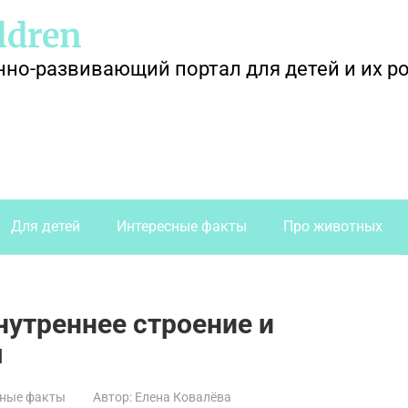
ldren
о-развивающий портал для детей и их р
Для детей
Интересные факты
Про животных
нутреннее строение и
ы
сные факты
Автор:
Елена Ковалёва