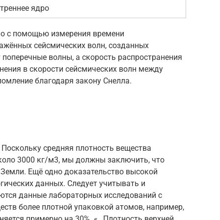
треннее ядро
но с помощью измерения времени
ажённых сейсмических волн, созданных
 поперечные волны, а скорость распространения
енения в скорости сейсмических волн между
омление благодаря закону Снелла.
. Поскольку средняя плотность вещества
коло 3000 кг/м3, мы должны заключить, что
 Земли. Ещё одно доказательство высокой
гических данных. Следует учитывать и
ются данные лабораторных исследований с
еств более плотной упаковкой атомов, например,
няется примерно на 30%. «…Плотность верхней