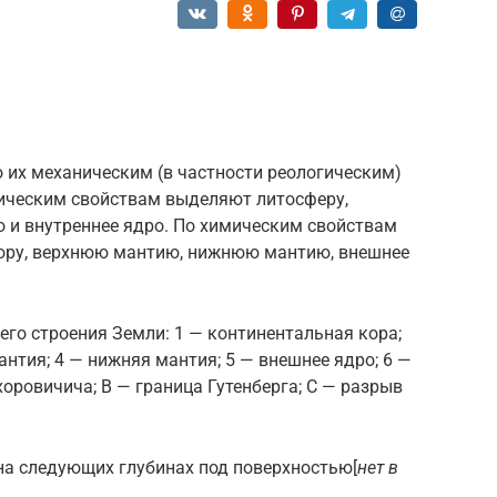
 их механическим (в частности реологическим)
ическим свойствам выделяют литосферу,
о и внутреннее ядро. По химическим свойствам
ору, верхнюю мантию, нижнюю мантию, внешнее
го строения Земли: 1 — континентальная кора;
антия; 4 — нижняя мантия; 5 — внешнее ядро; 6 —
оровичича; B — граница Гутенберга; C — разрыв
на следующих глубинах под поверхностью[
нет в