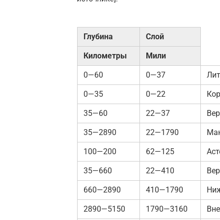
Глубина
Слой
Километры
Мили
0—60
0—37
Лит
0—35
0—22
Кор
35—60
22—37
Вер
35—2890
22—1790
Ма
100—200
62—125
Аст
35—660
22—410
Вер
660—2890
410—1790
Ниж
2890—5150
1790—3160
Вне