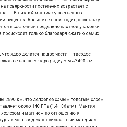
 на поверхности постепенно возрастает с
ства… …В нижней мантии существенных
ии вещества больше не происходит, поскольку
дятся в состоянии предельно плотной упаковки
а происходит только благодаря сжатию самих
что ядро делится на две части — твёрдое
и жидкое внешнее ядро радиусом ~3400 км.
ны 2890 км, что делает её самым толстым слоем
тавляет около 140 ГПа (1,4·106атм). Мантия
х железом и магнием по отношению к
туры в мантии делают силикатный материал
 существовать конвекция вещества в мантии,